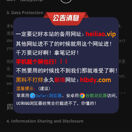
3. Data Protection
本站将采取合理的技术措施保护您的信息安全，防止数据丢失、
泄露、篡改。
We implement reasonable technical measures to protect
your data against loss, leakage, or alteration.
但由于网络技术本身的局限性，我们无法完全保证信息的绝对安
全。
However, due to the inherent limitations of the internet,
we cannot guarantee absolute security.
四、信息共享与披露
4. Information Sharing and Disclosure